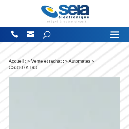
Panneau de gestion des cookies
Accueil :
>
Vente et rachat :
>
Automates
>
CS3107KT93