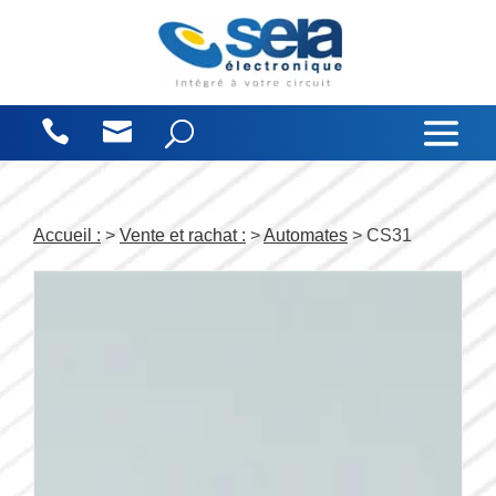
Panneau de gestion des cookies
Accueil :
>
Vente et rachat :
>
Automates
> CS31