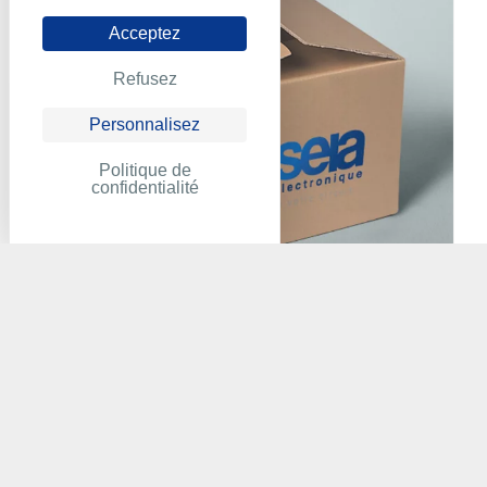
Acceptez
Refusez
Personnalisez
Politique de
confidentialité
ABB - DSQC 223 YB 560 103
BD/1