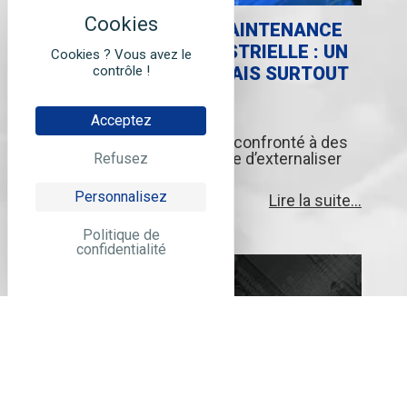
EXTERNALISER SA MAINTENANCE
ÉLECTRONIQUE INDUSTRIELLE : UN
Cookies ? Vous avez le
contrôle !
CHOIX TECHNIQUE, MAIS SURTOUT
ÉCONOMIQUE
04-06-2026
Acceptez
Quand on est industriel et confronté à des
enjeux de production, l’idée d’externaliser
Refusez
sa...
Personnalisez
Lire la suite...
Politique de
confidentialité