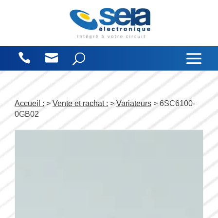
Panneau de gestion des cookies
Accueil :
>
Vente et rachat :
>
Variateurs
> 6SC6100-
0GB02