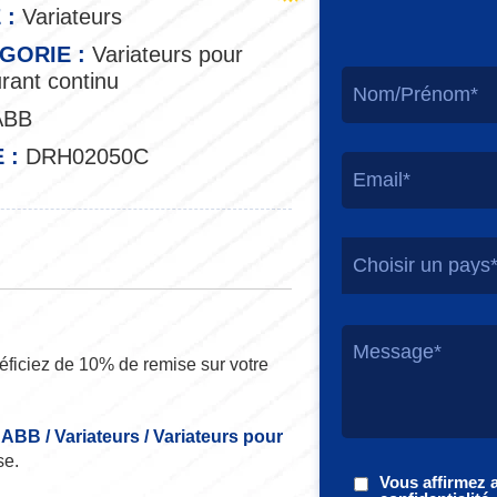
 :
Variateurs
GORIE :
Variateurs pour
rant continu
ABB
 :
DRH02050C
Choisir un pays
ficiez de 10% de remise sur votre
e
ABB / Variateurs / Variateurs pour
se.
Vous affirmez 