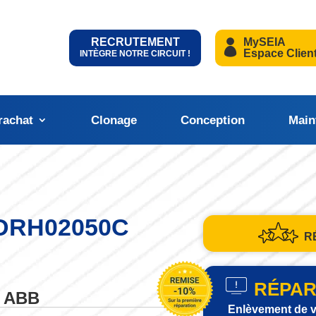
RECRUTEMENT
MySEIA
Espace Clien
INTÈGRE NOTRE CIRCUIT !
rachat
Clonage
Conception
Main
 DRH02050C
R
RÉPAR
s ABB
Enlèvement de v