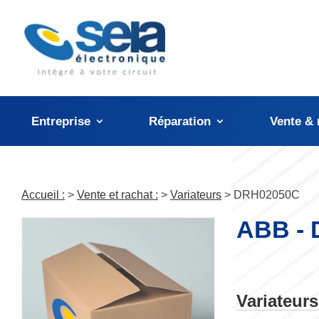
Panneau de gestion des cookies
Entreprise
Réparation
Vente & 
Accueil :
>
Vente et rachat :
>
Variateurs
> DRH02050C
ABB -
Variateur