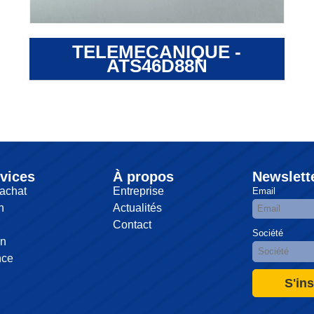
TELEMECANIQUE -
ATS46D88N
vices
À propos
Newslett
achat
Entreprise
Email
n
Actualités
Contact
Société
on
nce
S'ins