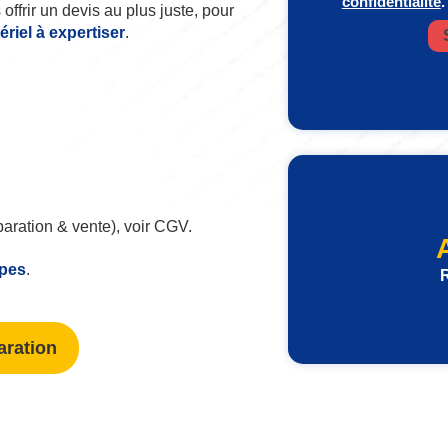
confidentialité
.
offrir un devis au plus juste, pour
iel à expertiser
.
paration & vente), voir CGV.
ipes
.
R
aration