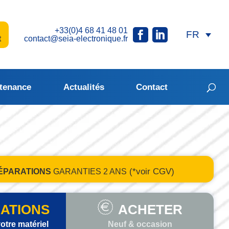
+33(0)4 68 41 48 01
t
contact@seia-electronique.fr
tenance
Actualités
Contact
(*voir CGV)
ÉPARATIONS
GARANTIES
2 ANS
ATIONS
ACHETER
otre matériel
Neuf & occasion