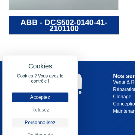
ABB - DCS502-0140-41-
2101100
Nos ser
Cookies ? Vous avez le
contrôle !
Vente & R
Réparatio
Clonage
Acceptez
Concepti
Refusez
Maintena
Personnalisez