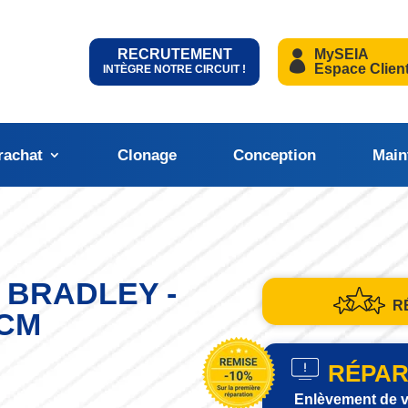
RECRUTEMENT
MySEIA
Espace Clien
INTÈGRE NOTRE CIRCUIT !
rachat
Clonage
Conception
Main
 BRADLEY -
R
TCM
RÉPAR
Enlèvement de v