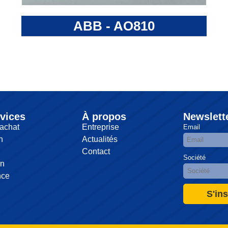
ABB - AO810
vices
À propos
Newslett
achat
Entreprise
Email
n
Actualités
Contact
Société
on
nce
S'ins