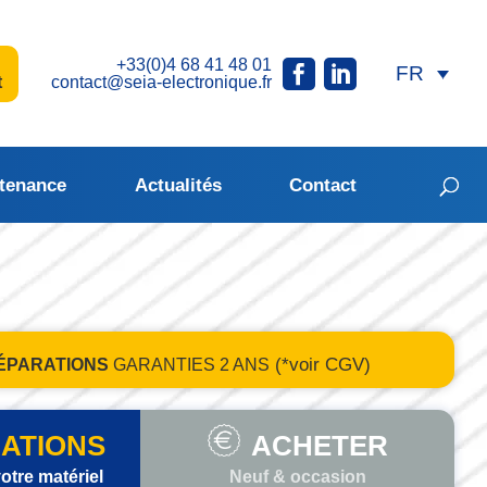
+33(0)4 68 41 48 01
t
contact@seia-electronique.fr
tenance
Actualités
Contact
(*voir CGV)
ÉPARATIONS
GARANTIES
2 ANS
ATIONS
ACHETER
otre matériel
Neuf & occasion