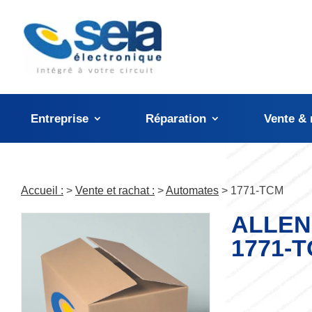
Panneau de gestion des cookies
Entreprise
Réparation
Vente & 
Accueil :
>
Vente et rachat :
>
Automates
> 1771-TCM
ALLEN
1771-