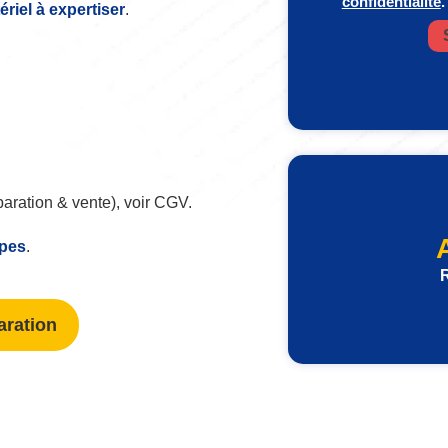
confidentialité
.
iel à expertiser
.
paration & vente), voir CGV.
ipes
.
R
aration