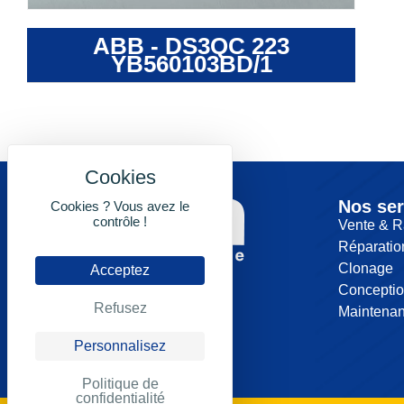
ABB - DS3QC 223
YB560103BD/1
Nos ser
Cookies ? Vous avez le
contrôle !
Vente & R
Réparatio
Clonage
Acceptez
Concepti
Refusez
Maintena
Personnalisez
Politique de
confidentialité