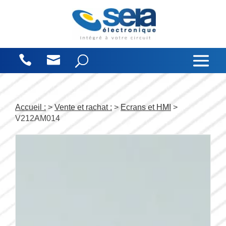
Panneau de gestion des cookies
Accueil :
>
Vente et rachat :
>
Ecrans et HMI
>
V212AM014