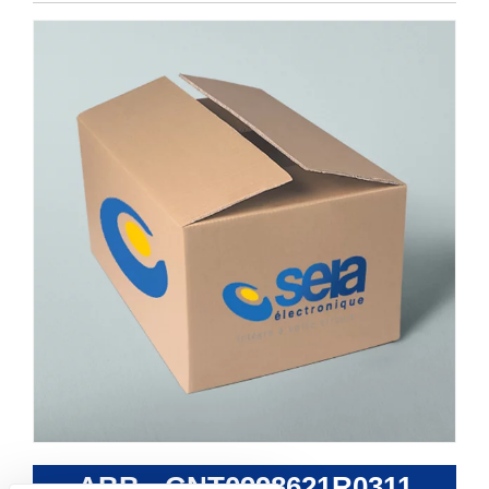
ABB - GNT0998621R0311