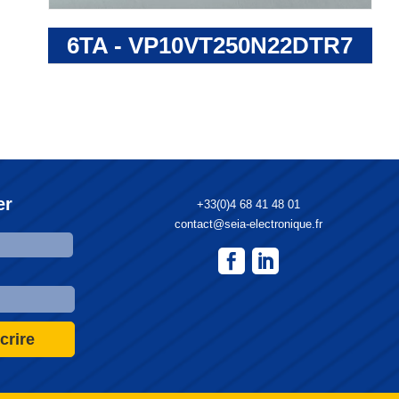
6TA - VP10VT250N22DTR7
er
+33(0)4 68 41 48 01
contact@seia-electronique.fr
crire