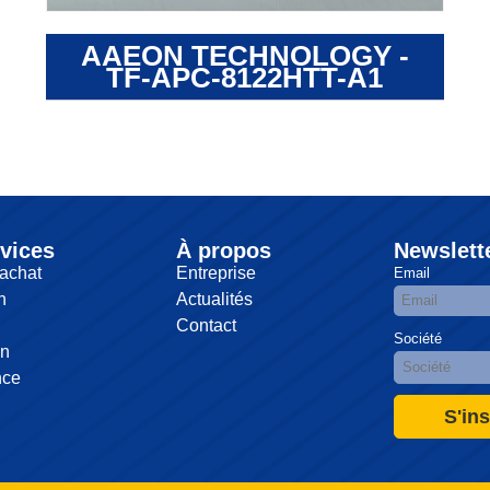
AAEON TECHNOLOGY -
TF-APC-8122HTT-A1
vices
À propos
Newslett
achat
Entreprise
Email
n
Actualités
Contact
Société
on
nce
S'ins