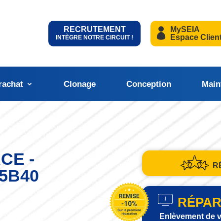
RECRUTEMENT
MySEIA
Espace Clien
INTÈGRE NOTRE CIRCUIT !
rachat
Clonage
Conception
Main
CE -
R
5B40
RÉPAR
Enlèvement de v