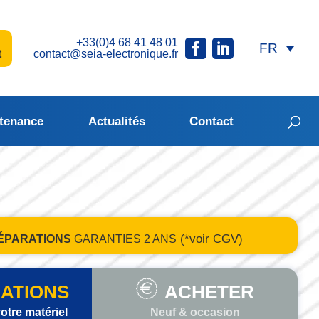
+33(0)4 68 41 48 01
t
contact@seia-electronique.fr
tenance
Actualités
Contact
(*voir CGV)
ÉPARATIONS
GARANTIES
2 ANS
ATIONS
ACHETER
otre matériel
Neuf & occasion