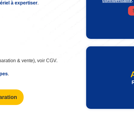
confidentialité
.
iel à expertiser
.
paration & vente), voir CGV.
ipes
.
R
aration