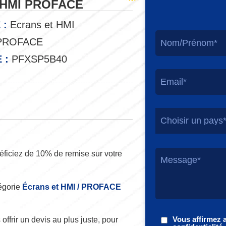
t HMI PROFACE
 :
Ecrans et HMI
ROFACE
 :
PFXSP5B40
Choisir un pays
ficiez de 10% de remise sur votre
égorie
Écrans et HMI / PROFACE
Vous affirmez 
offrir un devis au plus juste, pour