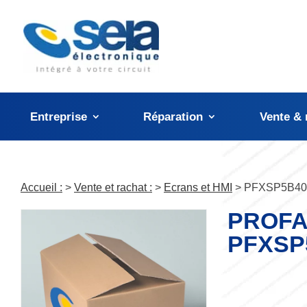
Panneau de gestion des cookies
Entreprise
Réparation
Vente & 
Accueil :
>
Vente et rachat :
>
Ecrans et HMI
> PFXSP5B40
PROFA
PFXSP