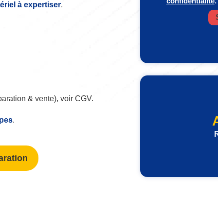
confidentialité
.
iel à expertiser
.
paration & vente), voir CGV.
ipes
.
R
aration