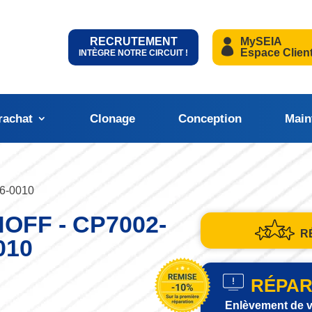
RECRUTEMENT
MySEIA
Espace Clien
INTÈGRE NOTRE CIRCUIT !
rachat
Clonage
Conception
Main
6-0010
OFF - CP7002-
R
010
RÉPAR
Enlèvement de v