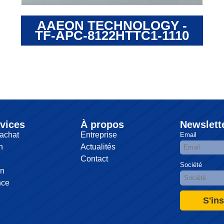
AAEON TECHNOLOGY -
TF-APC-8122HTTC1-1110
vices
À propos
Newslett
achat
Entreprise
Email
n
Actualités
Contact
Société
on
nce
S'ins