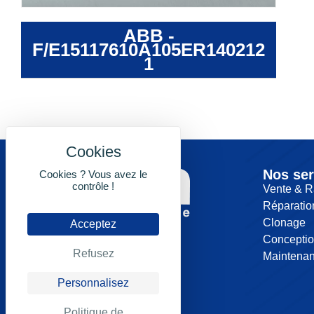
ABB -
F/E15117610A105ER140212
1
Nos ser
Cookies ? Vous avez le
contrôle !
Vente & R
Réparatio
Clonage
Acceptez
Concepti
Refusez
Maintena
Personnalisez
Politique de