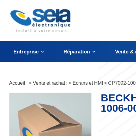
Panneau de gestion des cookies
Entreprise
Réparation
Vente & 
Accueil :
>
Vente et rachat :
>
Ecrans et HMI
> CP7002-100
BECKH
1006-0