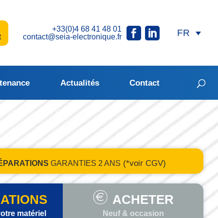
+33(0)4 68 41 48 01
t
contact@seia-electronique.fr
tenance
Actualités
Contact
(*voir CGV)
ÉPARATIONS
GARANTIES
2 ANS
ATIONS
ACHETER
otre matériel
Neuf & occasion