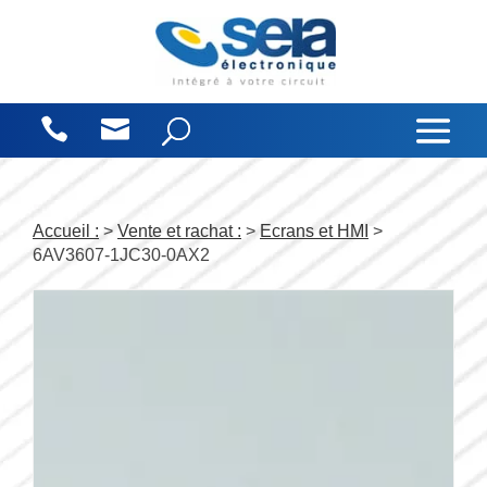
Panneau de gestion des cookies
Accueil :
>
Vente et rachat :
>
Ecrans et HMI
>
6AV3607-1JC30-0AX2