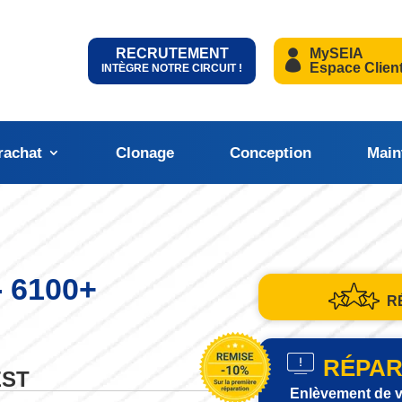
RECRUTEMENT
MySEIA
Espace Clien
INTÈGRE NOTRE CIRCUIT !
rachat
Clonage
Conception
Main
 6100+
R
RÉPAR
EST
Enlèvement de v