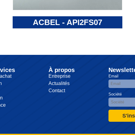
ACBEL - API2FS07
vices
À propos
Newslett
achat
Entreprise
Email
n
Actualités
Contact
Société
on
nce
S'ins