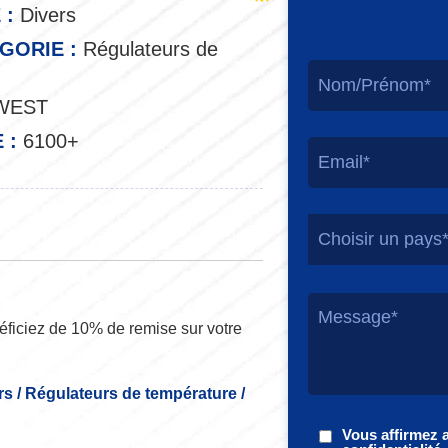
 :
Divers
GORIE :
Régulateurs de
WEST
 :
6100+
Choisir un pays
ficiez de 10% de remise sur votre
rs / Régulateurs de température /
Vous affirmez 