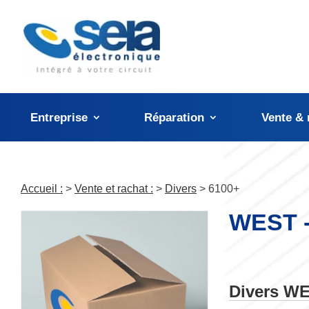
Panneau de gestion des cookies
Entreprise
Réparation
Vente & 
Accueil :
>
Vente et rachat :
>
Divers
> 6100+
WEST -
Divers W