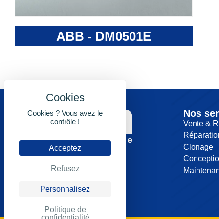
ABB - DM0501E
Nos ser
Cookies ? Vous avez le
contrôle !
Vente & R
Réparatio
Clonage
Acceptez
Concepti
Refusez
Maintena
Personnalisez
Politique de
confidentialité