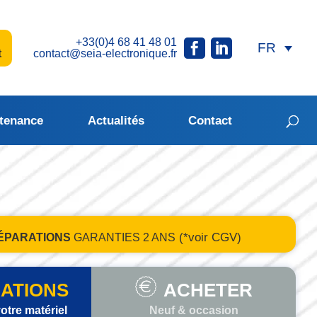
+33(0)4 68 41 48 01
t
contact@seia-electronique.fr
tenance
Actualités
Contact
(*voir CGV)
ÉPARATIONS
GARANTIES
2 ANS
ATIONS
ACHETER
otre matériel
Neuf & occasion