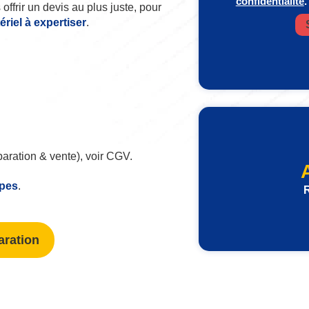
confidentialité
.
offrir un devis au plus juste, pour
iel à expertiser
.
paration & vente), voir CGV.
ipes
.
R
aration