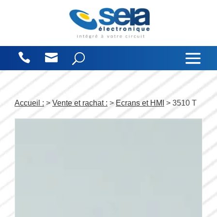
Panneau de gestion des cookies
Accueil :
>
Vente et rachat :
>
Ecrans et HMI
> 3510 T